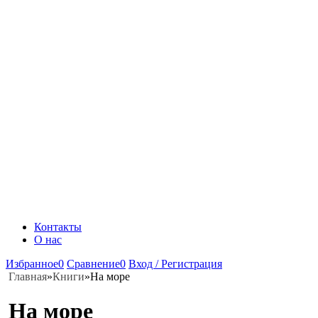
Контакты
О нас
Избранное
0
Сравнение
0
Вход / Регистрация
Главная
»
Книги
»
На море
На море