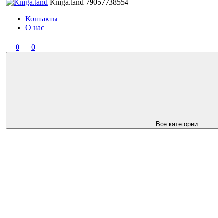
Kniga.land
79057738554
Контакты
О нас
0
0
Все категории