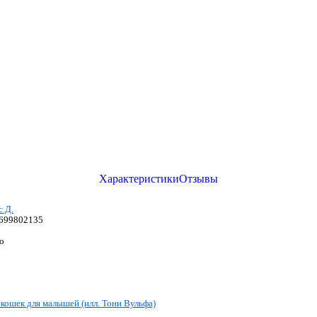
Характеристики
Отзывы
с Д.
699802135
о
окошек для малышей (илл. Тони Вульфа)
1