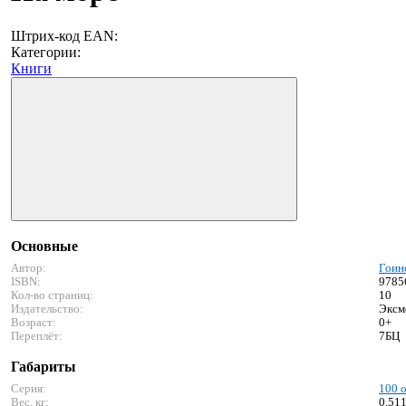
Штрих-код EAN:
Категории:
Книги
Основные
Автор:
Гоин
ISBN:
9785
Кол-во страниц:
10
Издательство:
Эксм
Возраст:
0+
Переплёт:
7БЦ
Габариты
Серия:
100 
Вес, кг:
0.51