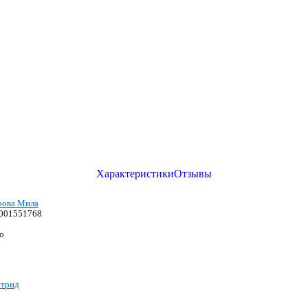
Характеристики
Отзывы
рова Мила
001551768
о
трид
2