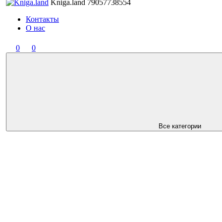
Kniga.land
79057738554
Контакты
О нас
0
0
Все категории