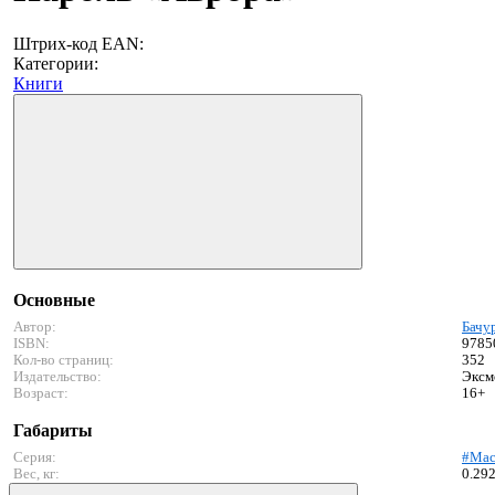
Штрих-код EAN:
Категории:
Книги
Основные
Автор:
Бачу
ISBN:
9785
Кол-во страниц:
352
Издательство:
Эксм
Возраст:
16+
Габариты
Серия:
#Мас
Вес, кг:
0.29