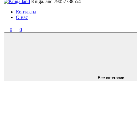
Kniga.land
79057738554
Контакты
О нас
0
0
Все категории