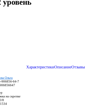
2 уровень
Характеристики
Описание
Отзывы
ова Ольга
5-906856-64-7
906856647
ер
жка на скрепке
0/8
1534