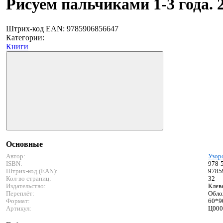
Рисуем пальчиками 1-3 года. 
Штрих-код EAN:
9785906856647
Категории:
Книги
Основные
Автор:
Узор
ISBN:
978-
Штрих-код (EAN):
9785
Кол-во страниц:
32
Издательство:
Клев
Переплёт:
Обло
Формат:
60*9
Артикул:
Ц000