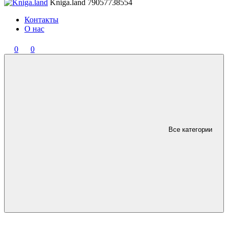
Kniga.land
79057738554
Контакты
О нас
0
0
Все категории