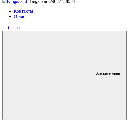
Kniga.land
79057738554
Контакты
О нас
0
0
Все категории