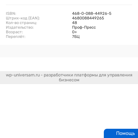
ISBN:
468-0-088-44926-5
Штрих-код (EAN):
4680088449265
Кол-во страниц:
48
Издательство:
Проф-Пресс
Возраст:
0+
Переплёт:
7БЦ
wp-universam.ru - разработчики платформы для управления
бизнесом
Помощь