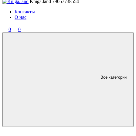
Kniga.land
79057738554
Контакты
О нас
0
0
Все категории