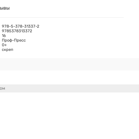
зывы
978-5-378-31337-2
9785378313372
16
Проф-Пресс
0+
скреп
сом