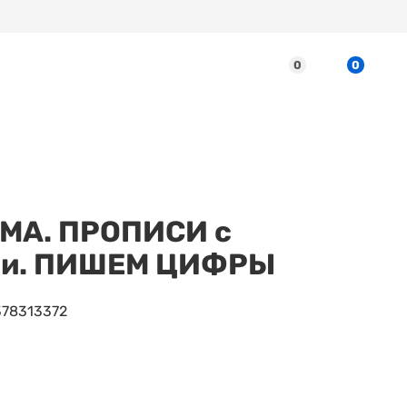
0
0
МА. ПРОПИСИ с
ми. ПИШЕМ ЦИФРЫ
378313372