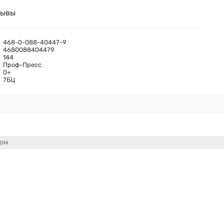
зывы
468-0-088-40447-9
4680088404479
144
Проф-Пресс
0+
7БЦ
сом