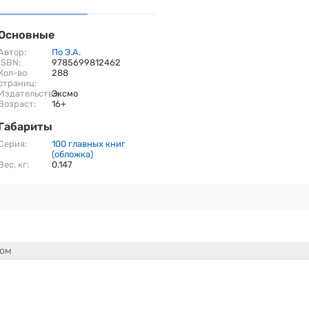
Основные
Автор:
По Э.А.
ISBN:
9785699812462
Кол-во
288
страниц:
Издательство:
Эксмо
Возраст:
16+
Габариты
Серия:
100 главных книг
(обложка)
Вес, кг:
0.147
сом